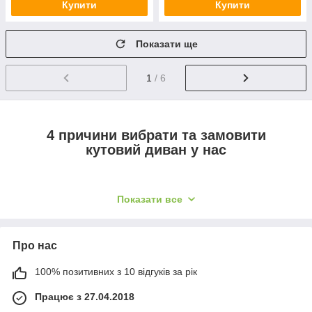
Купити
Купити
Показати ще
1
/ 6
4 причини вибрати та замовити
кутовий диван у нас
1
Показати все
Наші дивани від української фабрики «Віко
Про нас
Меблі», яка на ринку з 2003 р. славиться високою
якістю меблів і демократичними цінами.
100% позитивних з 10 відгуків за рік
Працює з 27.04.2018