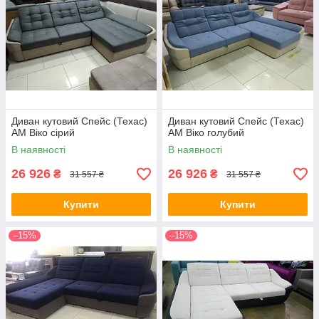
Диван кутовий Спейс (Техас)
Диван кутовий Спейс (Техас)
АМ Віко сірий
АМ Віко голубий
В наявності
В наявності
26 926
26 926
₴
₴
31 557 ₴
31 557 ₴
Купити
Купити
–15%
–15%