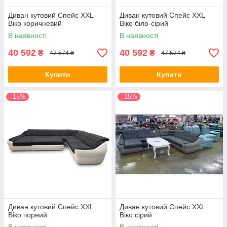
Диван кутовий Спейс XХL
Диван кутовий Спейс XХL
Віко коричневий
Віко біло-сірий
В наявності
В наявності
40 592
40 592
₴
₴
47 574 ₴
47 574 ₴
Купити
Купити
–15%
–15%
Диван кутовий Спейс XХL
Диван кутовий Спейс XХL
Віко чорний
Віко сірий