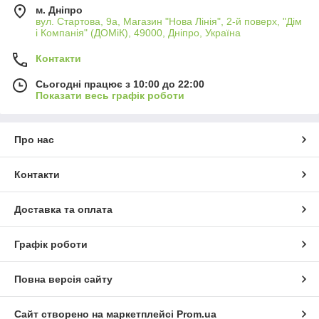
2
м. Дніпро
вул. Стартова, 9а, Магазин "Нова Лінія", 2-й поверх, "Дім
і Компанія" (ДОМіК), 49000, Дніпро, Україна
Кутові дивани «Віко Меблі» ідеально поєднують у
Контакти
собі стиль, комфортність, зручність. Вони
прикрасять інтер'єр і стануть чудовим центром
Сьогодні працює з 10:00 до 22:00
відпочинку.
Показати весь графік роботи
3
Про нас
Контакти
Моделі максимально практичні: мають надійні
системи трансформації, що легко перетворюють
Доставка та оплата
їх на повноцінне ліжко, ящики для зберігання.
Графік роботи
4
Повна версія сайту
Будь-яку модель ви можете замовити з різними
Сайт створено на маркетплейсі
Prom.ua