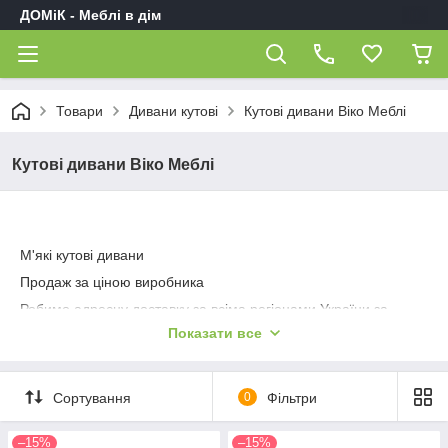
ДОМіК - Меблі в дім
Товари
Дивани кутові
Кутові дивани Віко Меблі
Кутові дивани Віко Меблі
М'які кутові дивани
Продаж за ціною виробника
Робимо адресну доставку за всіма регіонами України за
мінімальною ціною. Беремо повну оплату тільки після
Показати все
доставки. Надаємо гарантію на всі меблі.
Побачити каталог
Улюблені моделі наших покупців
Сортування
0
Фільтри
–15%
–15%