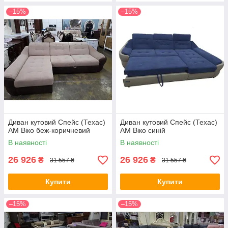
–15%
–15%
Диван кутовий Спейс (Техас)
Диван кутовий Спейс (Техас)
АМ Віко беж-коричневий
АМ Віко синій
В наявності
В наявності
26 926
26 926
₴
₴
31 557 ₴
31 557 ₴
Купити
Купити
–15%
–15%