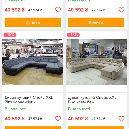
В наявності
В наявності
40 592
40 592
₴
₴
47 574 ₴
47 574 ₴
Купити
Купити
–15%
–15%
Диван кутовий Спейс XХL
Диван кутовий Спейс XХL
Віко чорно-сірий
Віко крем беж
В наявності
В наявності
40 592
40 592
₴
₴
47 574 ₴
47 574 ₴