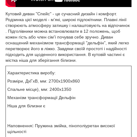
Кутовий диван "Спейс" - це сучасний дизайн і комфорт.
Родзинка цієї моделі - м'які, широкі підлокітники. Плавні лінії
створюють атмосферу затишку і налаштовують на відпочинок
. Підголівники можна встановлювати в 12 положень, щоб
кожен гість або член сім'ї почував себе зручно. Диван
оснащений механізмом трансформації "дельфін", який легко
перетворює його в ліжко. Завдяки своїй простоті і надійності
підходить для щоденного використання. В кутовій частині є
містка ніша для зберігання білизни.
Характеристика виробу:
Розміри, ДхГхВ, мм: 2700х1900х860
Спальне місце), мм: 2400х1350
Механізм трансформації Дельфін
Ніша для білизни є
Наповнення
:
Пружина змійка, пінополіуретан високої
щільності