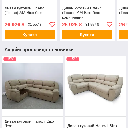
Диван кутовий Спейс
Диван кутовий Спейс
Дива
(Техас) АМ Віко беж
(Техас) АМ Віко беж-
(Тех
коричневий
26 926
26 926
26 
₴
₴
31 557 ₴
31 557 ₴
Купити
Купити
Акційні пропозиції та новинки
–15%
–15%
Диван кутовий Наполі Віко
беж
Диван кутовий Наполі Віко