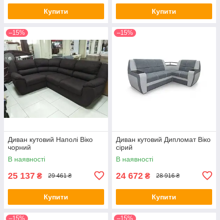
Купити
Купити
–15%
–15%
Диван кутовий Наполі Віко
Диван кутовий Дипломат Віко
чорний
сірий
В наявності
В наявності
25 137
24 672
₴
₴
29 461 ₴
28 916 ₴
Купити
Купити
–15%
–15%