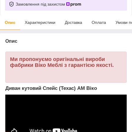
Замовлення під захистом
Опис
Характеристики
Доставка
Оплата
Умови п
Опис
Ми пропонуємо оригінальні вироби
фабрики Віко Меблі з гарантією якості.
Диван кутовий Спейс (Техас) АМ Віко