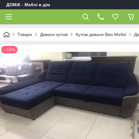
ДОМіК - Меблі в дім
Товари
Дивани кутові
Кутові дивани Віко Меблі
Ди
–15%