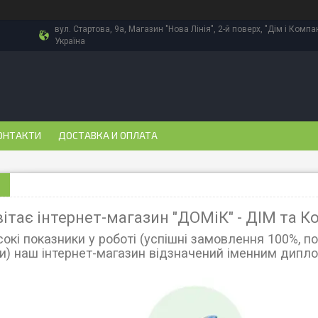
вул. Стартова, 9а, Магазин "Нова Лінія", 2-й поверх, "Дім і Компа
Україна
ОНТАКТИ
ДОСТАВКА И ОПЛАТА
вітає інтернет-магазин "ДОМіК" - ДІМ та К
сокі показники у роботі (успішні замовлення 100%, п
и) наш інтернет-магазин відзначений іменним дипл