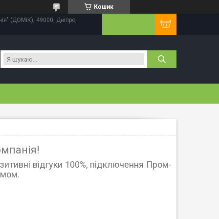
Кошик
нія" (ДОМіК), 49000, Дніпро,
омпанія!
озитивні відгуки 100%, підключення Пром-
омом.