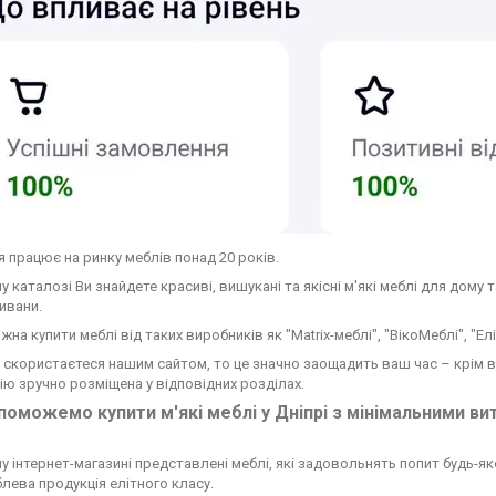
я працює на ринку меблів понад 20 років.
 каталозі Ви знайдете красиві, вишукані та якісні м'які меблі для дому 
ивани.
жна купити меблі від таких виробників як "Matrix-меблі", "ВікоМеблі", "Елі
 скористаєтеся нашим сайтом, то це значно заощадить ваш час – крім ве
ію зручно розміщена у відповідних розділах.
оможемо купити м'які меблі у Дніпрі з мінімальними ви
у інтернет-магазині представлені меблі, які задовольнять попит будь-як
блева продукція елітного класу.