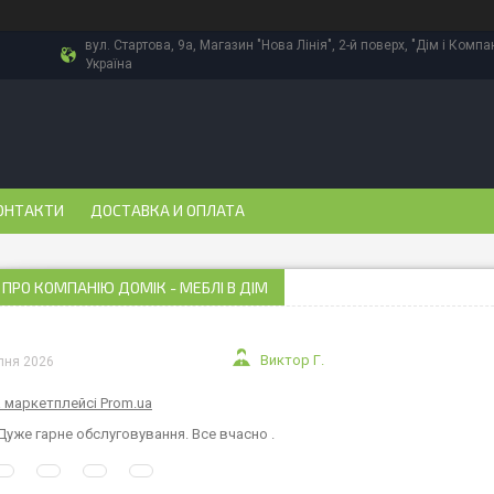
вул. Стартова, 9а, Магазин "Нова Лінія", 2-й поверх, "Дім і Компа
Україна
ОНТАКТИ
ДОСТАВКА И ОПЛАТА
 ПРО КОМПАНІЮ ДОМІК - МЕБЛІ В ДІМ
Виктор Г.
пня 2026
а маркетплейсі Prom.ua
Дуже гарне обслуговування. Все вчасно .