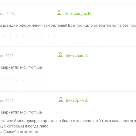
Олександра Н.
ітня 2026
а швидке оформлення замовлення! Все пройшло оперативно та без про
Вячеслав Л.
чня 2026
а маркетплейсі Prom.ua
Виктория В.
чня 2026
а маркетплейсі Prom.ua
ежливый менеджер, отправлено было молниеносно.Утром заказала угло
ц с которым я когда либо
а.Спасибо огромное.