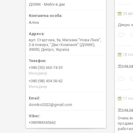
ДОМіК - Меблі в дім
29 кв
Аліна
Дякую з
вул. Стартова, 9а, Магазин "Нова Лінія",
2-й поверх, "Дім і Компанія" (ДОМіК),
49000, Дніпро, Україна
18 сі
Угода н
+380 (50) 663-74-33
Менеджер
+380 (98) 454-56-62
Менеджер
17 сі
domiko2022@gmail.com
Угода н
Очень в
+380984545662
продаве
работал