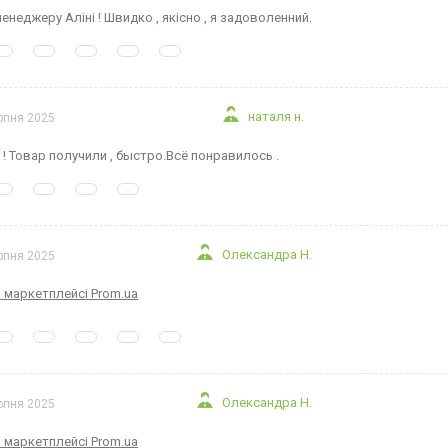
неджеру Аліні ! Швидко , якісно , я задоволенний.
наталя н.
рпня 2025
 ! Товар получили , быстро.Всё понравилось .
Олександра Н.
рпня 2025
а маркетплейсі Prom.ua
Олександра Н.
рпня 2025
а маркетплейсі Prom.ua