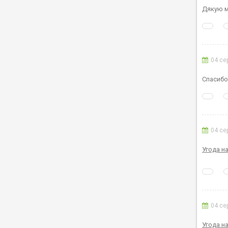
Дякую ме
04 се
Спасибо
04 се
Угода н
04 се
Угода н