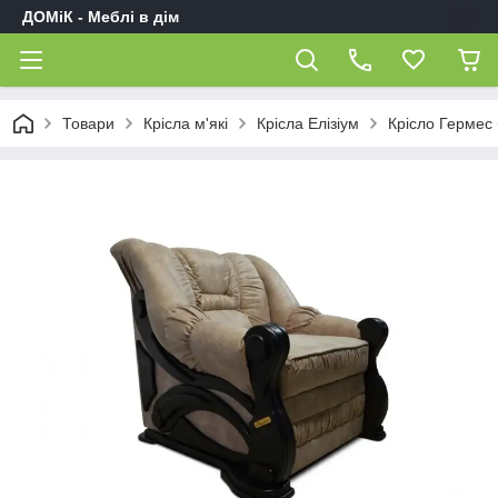
ДОМіК - Меблі в дім
Товари
Крісла м'які
Крісла Елізіум
Крісло Гермес 