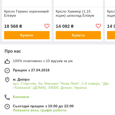
Крісло Гермес коричневий
Крісло Хаммер (1,15
Кріс
Елізіум
ящик) шоколад Елізіум
ящик
18 568
14 082
14 
₴
₴
Купити
Купити
Про нас
100% позитивних з 10 відгуків за рік
Працює з 27.04.2018
м. Дніпро
вул. Стартова, 9а, Магазин "Нова Лінія", 2-й поверх, "Дім
і Компанія" (ДОМіК), 49000, Дніпро, Україна
Контакти
Сьогодні працює з 10:00 до 22:00
Показати весь графік роботи