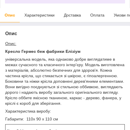
Опис
Характеристики
Доставка
Оплата
Умови п
Опис
Опис:
Кресло Гермес беж фабрики Елізіум
універсальна модель, яка однаково добре виглядатиме в
межах сучасного та класичного інтер'єру. Модель виготовлена
​​з матеріалів, абсолютно безпечних для здоров'я. Кожна
частина крісла, що стикається зі шкірою, є гіпоалергенною.
Боковини та ніжки крісла доповнені дерев'яними елементами.
Вони вигідно поєднуються зі стильною оббивкою, виглядають
дорого і надають виробу загального оригінального вигляду.
Крісло оббите якісною тканиною, каркас - дерево, фанера, у
кріслі є короб для зберігання.
Характеристика виробу:
Габарити: 110х 90 х 110 см