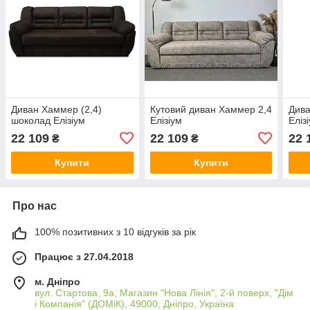
Диван Хаммер (2,4)
Кутовий диван Хаммер 2,4
Дива
шоколад Елізіум
Елізіум
Еліз
22 109
22 109
22 
₴
₴
Купити
Купити
Про нас
100% позитивних з 10 відгуків за рік
Працює з 27.04.2018
м. Дніпро
вул. Стартова, 9а, Магазин "Нова Лінія", 2-й поверх, "Дім
і Компанія" (ДОМіК), 49000, Дніпро, Україна