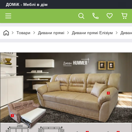
ДОМіК - Меблі в дім
Товари
Дивани прямі
Дивани прямі Елізіум
Диван