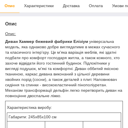
Опис
Характеристики
Доставка
Оплата
Умови п
Опис
Опис:
Диван Хаммер бежевий фабрики Елізіум
універсальна
модель, яка однаково добре виглядатиме в межах сучасного
та класичного інтер'єру. Це м'яка варіація меблів, які здатні
подбати про комфорт господаря житла, а також кожного, хто
захоче відвідати його гостинний будинок. Підлокітники у
вигляді подушок, м'які та комфортні. Диван оббитий якісною
тканиною, каркас дивана виконаний з цільної деревини
хвойних порід (сосни), а також деталей з плит. Наповнювач
сидіння та спинки - високоеластичний пінополіуретан.
Механізм трансформації дельфін легко перетворить диван на
повноцінне двоспальне ліжко.
Характеристика виробу:
Габарити: 245х85х100 см