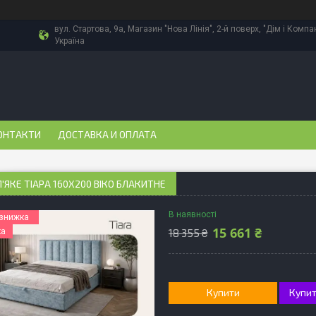
вул. Стартова, 9а, Магазин "Нова Лінія", 2-й поверх, "Дім і Компа
Україна
ОНТАКТИ
ДОСТАВКА И ОПЛАТА
'ЯКЕ ТІАРА 160Х200 ВІКО БЛАКИТНЕ
В наявності
15 661 ₴
18 355 ₴
ка
Купити
Купит