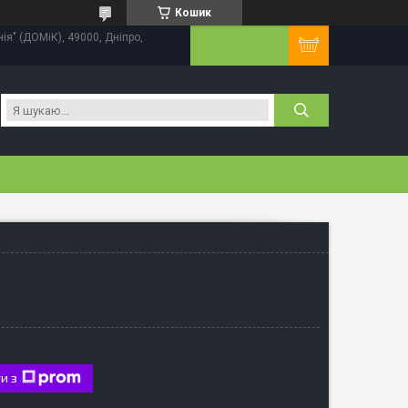
Кошик
нія" (ДОМіК), 49000, Дніпро,
и з