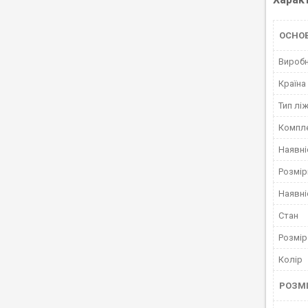
ОСНО
Вироб
Країна
Тип лі
Компле
Наявні
Розмір
Наявні
Стан
Розмір
Колір
РОЗМІ