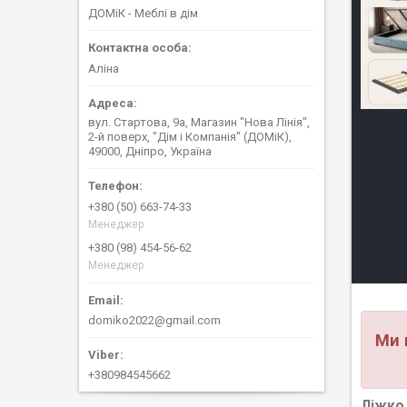
ДОМіК - Меблі в дім
Аліна
вул. Стартова, 9а, Магазин "Нова Лінія",
2-й поверх, "Дім і Компанія" (ДОМіК),
49000, Дніпро, Україна
+380 (50) 663-74-33
Менеджер
+380 (98) 454-56-62
Менеджер
domiko2022@gmail.com
Ми 
+380984545662
Ліжко 