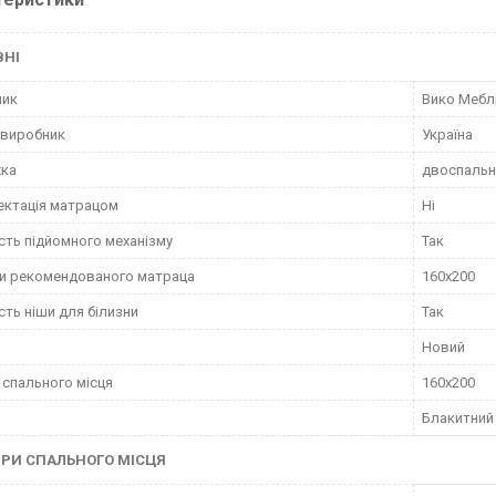
ВНІ
ник
Вико Мебл
 виробник
Україна
жка
двоспальн
ктація матрацом
Ні
сть підйомного механізму
Так
и рекомендованого матраца
160х200
сть ніши для білизни
Так
Новий
 спального місця
160х200
Блакитний
РИ СПАЛЬНОГО МІСЦЯ