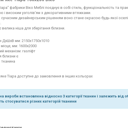
іара" фабрики Віко Меблі поєднує в собі стиль, функціональність та пра
ю і високим узголів'ям з декоративними втяжками.
 сучасним дизайнерським рішенням воно стане окрасою будь-якої оселі.
.
є велика ніша для зберігання білизни.
и ДхШхВ мм: 2150х1750х1010
 місце, мм: 1600х2000
ий механізм: газліфт
я білизни є
 тканина
'яке Тіара доступне до замовлення в інших кольорах
на вироби встановлена відносно 3 категорії тканин і залежить від 
ть стосуватися різних категорій тканини
теристики