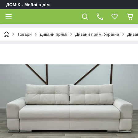
ДОМіК - Меблі в дім
Товари
Дивани прямі
Дивани прямі Україна
Дива