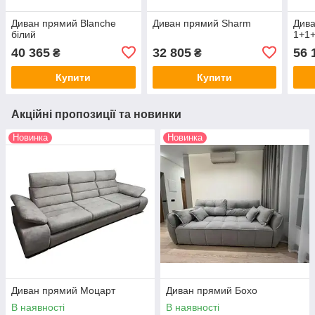
Диван прямий Blanche
Диван прямий Sharm
Див
білий
1+1+
40 365
32 805
56 
₴
₴
Купити
Купити
Акційні пропозиції та новинки
Новинка
Новинка
Диван прямий Моцарт
Диван прямий Бохо
В наявності
В наявності