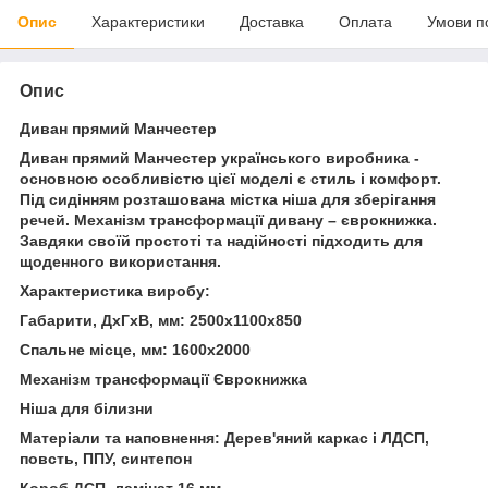
Опис
Характеристики
Доставка
Оплата
Умови п
Опис
Диван прямий Манчестер
Диван прямий Манчестер українського виробника -
основною особливістю цієї моделі є стиль і комфорт.
Під сидінням розташована містка ніша для зберігання
речей. Механізм трансформації дивану – єврокнижка.
Завдяки своїй простоті та надійності підходить для
щоденного використання.
Характеристика виробу:
Габарити, ДхГхВ, мм: 2500х1100х850
Спальне місце, мм: 1600х2000
Механізм трансформації Єврокнижка
Ніша для білизни
Матеріали та наповнення: Дерев'яний каркас і ЛДСП,
повсть, ППУ, синтепон
Короб ДСП, ламінат 16 мм