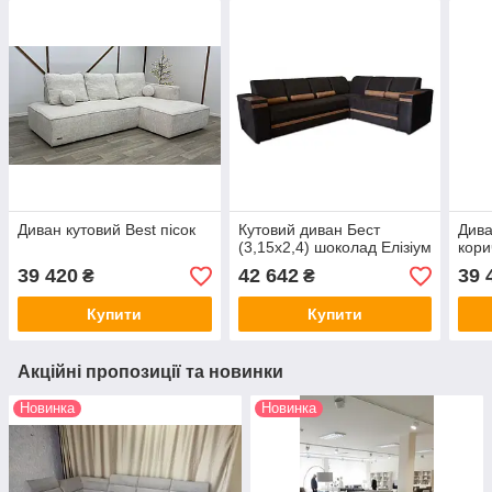
Диван кутовий Best пісок
Кутовий диван Бест
Дива
(3,15х2,4) шоколад Елізіум
кори
39 420
42 642
39 
₴
₴
Купити
Купити
Акційні пропозиції та новинки
Новинка
Новинка