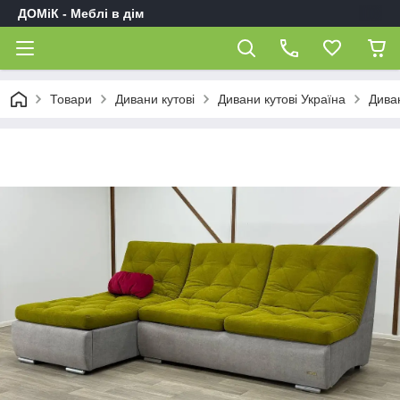
ДОМіК - Меблі в дім
Товари
Дивани кутові
Дивани кутові Україна
Дива