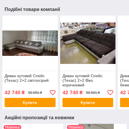
Подібні товари компанії
Диван кутовий Спейс
Диван кутовий Спейс
Дива
(Техас) 2+2 світлосірий
(Техас) 2+2 Віко
(Тех
коричневий
беж
42 740
42 740
42 
₴
₴
50 091 ₴
50 091 ₴
Купити
Купити
Акційні пропозиції та новинки
Новинка
Новинка