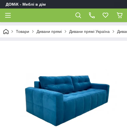
ДОМіК - Меблі в дім
Товари
Дивани прямі
Дивани прямі Україна
Дива