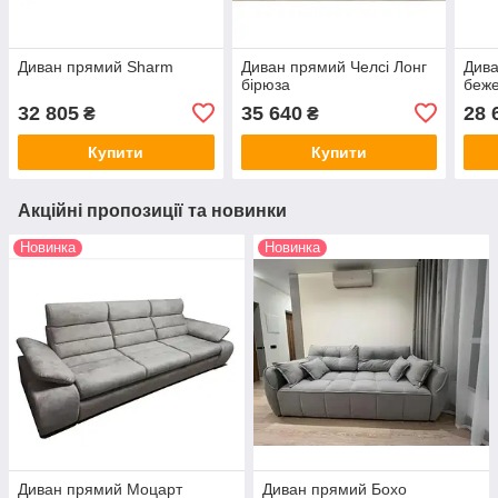
Диван прямий Sharm
Диван прямий Челсі Лонг
Дива
бірюза
беж
32 805
35 640
28 
₴
₴
Купити
Купити
Акційні пропозиції та новинки
Новинка
Новинка
Диван прямий Моцарт
Диван прямий Бохо