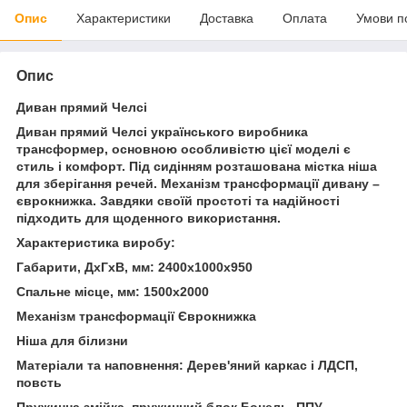
Опис
Характеристики
Доставка
Оплата
Умови п
Опис
Диван прямий Челсі
Диван прямий Челсі українського виробника
трансформер, основною особливістю цієї моделі є
стиль і комфорт. Під сидінням розташована містка ніша
для зберігання речей. Механізм трансформації дивану –
єврокнижка. Завдяки своїй простоті та надійності
підходить для щоденного використання.
Характеристика виробу:
Габарити, ДхГхВ, мм: 2400х1000х950
Спальне місце, мм: 1500х2000
Механізм трансформації Єврокнижка
Ніша для білизни
Матеріали та наповнення: Дерев'яний каркас і ЛДСП,
повсть
Пружинна змійка, пружинний блок Бонель, ППУ