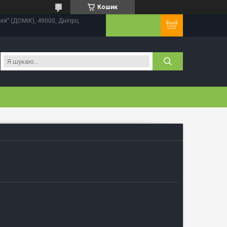
Кошик
нія" (ДОМіК), 49000, Дніпро,