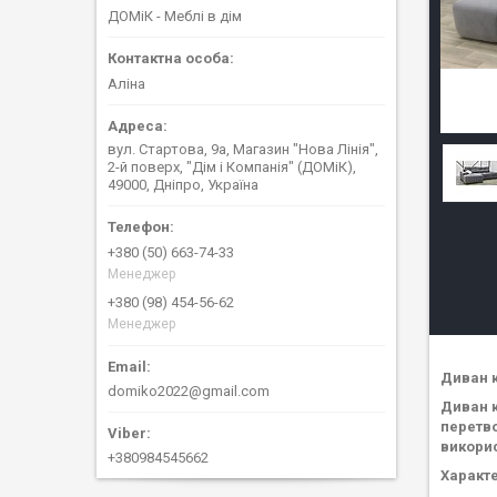
ДОМіК - Меблі в дім
Аліна
вул. Стартова, 9а, Магазин "Нова Лінія",
2-й поверх, "Дім і Компанія" (ДОМіК),
49000, Дніпро, Україна
+380 (50) 663-74-33
Менеджер
+380 (98) 454-56-62
Менеджер
Диван 
domiko2022@gmail.com
Диван к
перетво
викори
+380984545662
Характе