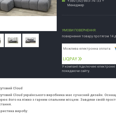
+380 (50) 663-74-33
Менеджер
повернення товару протягом 14 
У компанії підключені електронні
покидаючи сайту.
кутовий Cloud
утовий Cloud українського виробника має сучасний дизайн. Оснащ
рює його на ліжко з гарним спальним місцем. Завдяки своїй прост
стання.
ристика виробу: