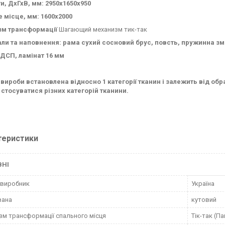
и, ДхГхВ, мм: 2950х1650х950
 місце, мм: 1600х2000
зм трансформації
Шагающий механизм тик-так
ли та наповнення: рама сухий сосновий брус, повсть, пружинна зм
ДСП, ламінат 16 мм
 вироби встановлена ​​відносно 1 категорії тканин і залежить від о
стосуватися різних категорій тканини.
теристики
ВНІ
 виробник
Україна
вана
кутовий
зм трансформації спального місця
Тік-так (П