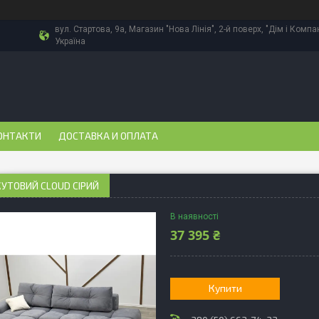
вул. Стартова, 9а, Магазин "Нова Лінія", 2-й поверх, "Дім і Компа
Україна
ОНТАКТИ
ДОСТАВКА И ОПЛАТА
УТОВИЙ CLOUD СІРИЙ
В наявності
37 395 ₴
Купити