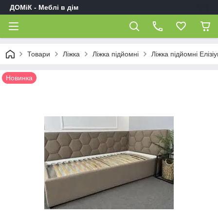
ДОМіК - Меблі в дім
Товари
Ліжка
Ліжка підйомні
Ліжка підйомні Елізі
Новинка