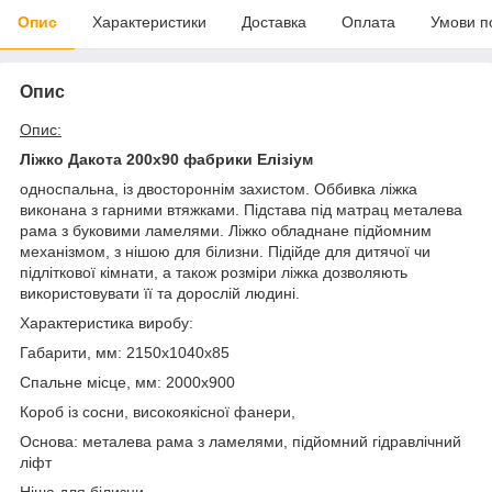
Опис
Характеристики
Доставка
Оплата
Умови п
Опис
Опис:
Ліжко Дакота 200х90 фабрики Елізіум
односпальна, із двостороннім захистом. Оббивка ліжка
виконана з гарними втяжками. Підстава під матрац металева
рама з буковими ламелями. Ліжко обладнане підйомним
механізмом, з нішою для білизни. Підійде для дитячої чи
підліткової кімнати, а також розміри ліжка дозволяють
використовувати її та дорослій людині.
Характеристика виробу:
Габарити, мм: 2150х1040х85
Спальне місце, мм: 2000х900
Короб із сосни, високоякісної фанери,
Основа: металева рама з ламелями, підйомний гідравлічний
ліфт
Ніша для білизни