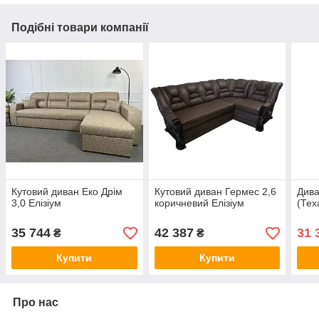
Подібні товари компанії
Кутовий диван Еко Дрім
Кутовий диван Гермес 2,6
Дива
3,0 Елізіум
коричневий Елізіум
(Тех
35 744
42 387
31 
₴
₴
Купити
Купити
Про нас