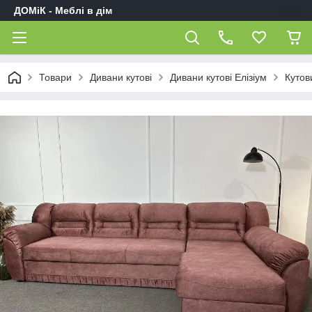
ДОМіК - Меблі в дім
Товари
Дивани кутові
Дивани кутові Елізіум
Кутов