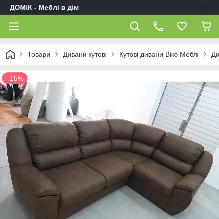
ДОМіК - Меблі в дім
Товари
Дивани кутові
Кутові дивани Віко Меблі
Ди
–15%