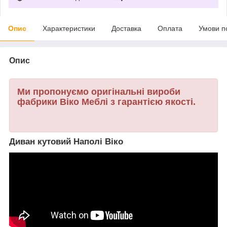
Опис
Характеристики
Доставка
Оплата
Умови п
Опис
Ми пропонуємо оригінальні вироби
фабрики Віко Меблі з гарантією якості.
Диван кутовий Наполі Віко