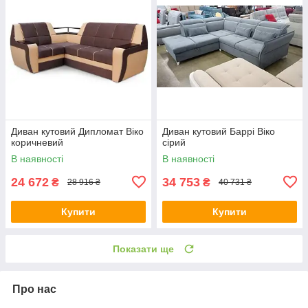
Диван кутовий Дипломат Віко
Диван кутовий Баррі Віко
коричневий
сірий
В наявності
В наявності
24 672
34 753
₴
₴
28 916 ₴
40 731 ₴
Купити
Купити
Показати ще
Про нас