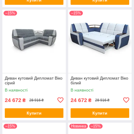
–15%
–15%
Диван кутовий Дипломат Віко
Диван кутовий Дипломат Віко
сірий
білий
В наявності
В наявності
24 672
24 672
₴
₴
28 916 ₴
28 916 ₴
Купити
Купити
–15%
Новинка
–15%