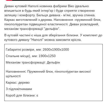
Диван кутовий Наполі новинка фабрики Віко ідеально
впишеться в будь-який інтер'єр і буде сприяти створенню
затишку і комфорту. Бильця дивана - м'які, зручна спинка.
Каркас виготовлений з дерева. Наповнення -пружинний блок,
пінополіуретан підвищеної еластичності. Диван розкладний,
механізм трансформації "дельфін".
В кутовій частині є ніша для зберігання білизни. У комплект до
кутового дивану "Наполі" можна замовити крісла.
Габаритні розміри, мм: 2600х1900х1000
Спальне місце), мм: 1900х1250
Механізм трансформації: Дельфін
Наповнення
:
Пружинний блок, пінополіуретан високої
щільності
Каркас: дерево
З підлокітниками
Короб для білизни: є