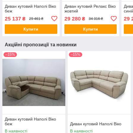
Диван кутовий Наполі Віко
Диван кутовий Релакс Віко
Дива
беж
жовтий
сині
25 137
29 280
29 
₴
₴
29 461 ₴
34 316 ₴
Купити
Купити
Акційні пропозиції та новинки
–15%
–15%
Диван кутовий Наполі Віко
беж
Диван кутовий Наполі Віко
В наявності
В наявності